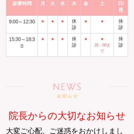
診療時間
月
火
水
木
金
土
日/
祝
●
●
●
休
●
●
休
9:00～12:30
診
診
●
●
●
休
●
●
休
15:30～18:3
診
診
18：00ま
0
で
院長からの大切なお知らせ
大変ご心配、ご迷惑をおかけしまし