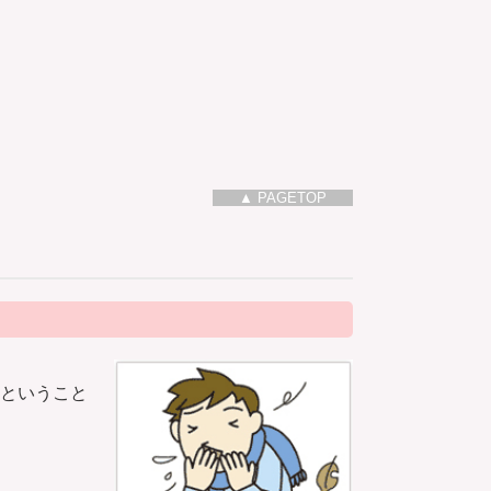
▲ PAGETOP
後ということ