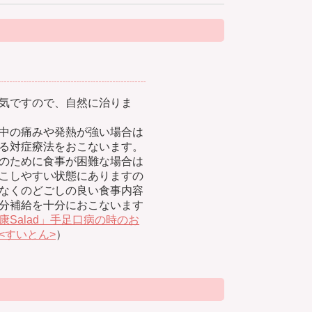
気ですので、自然に治りま
中の痛みや発熱が強い場合は
る対症療法をおこないます。
のために食事が困難な場合は
こしやすい状態にありますの
なくのどごしの良い食事内容
分補給を十分におこないます
康Salad」手足口病の時のお
<すいとん>
）