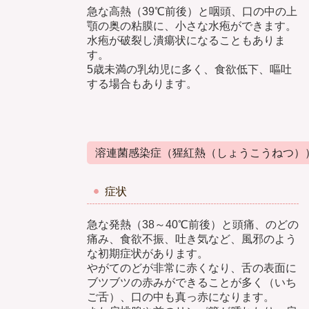
急な高熱（39℃前後）と咽頭、口の中の上
顎の奥の粘膜に、小さな水疱ができます。
水疱が破裂し潰瘍状になることもありま
す。
5歳未満の乳幼児に多く、食欲低下、嘔吐
する場合もあります。
溶連菌感染症（猩紅熱（しょうこうねつ）
症状
急な発熱（38～40℃前後）と頭痛、のどの
痛み、食欲不振、吐き気など、風邪のよう
な初期症状があります。
やがてのどが非常に赤くなり、舌の表面に
ブツブツの赤みができることが多く（いち
ご舌）、口の中も真っ赤になります。