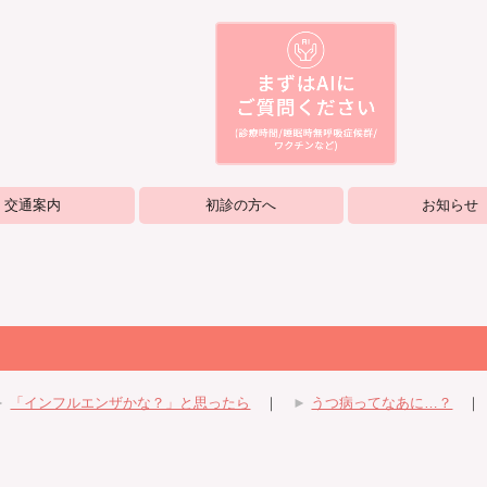
交通案内
初診の方へ
お知らせ
►
「インフルエンザかな？」と思ったら
｜
►
うつ病ってなあに…？