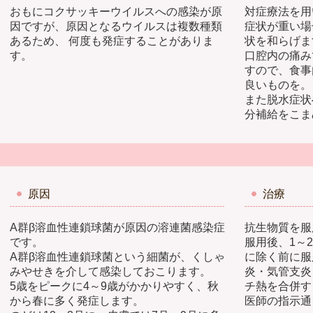
おもにコクサッキーウイルスへの感染が原
対症療法を用
因ですが、原因となるウイルスは複数種類
症状が重い場
あるため、 何度も発症することがありま
状を和らげま
す。
口腔内の痛み
すので、食事
良いものを。
また脱水症状
分補給をこま
）
原因
治療
A群β溶血性連鎖球菌が原因の溶連菌感染症
抗生物質を服
です。
服用後、1～
A群β溶血性連鎖球菌という細菌が、くしゃ
に除く前に服
みやせきを介して感染しておこります。
炎・気管支炎
5歳をピークに4～9歳がかかりやすく、秋
チ熱を合併す
から春に多く発症します。
医師の指示通